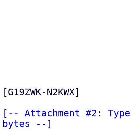
[G19ZWK-N2KWX]

[-- Attachment #2: Type
bytes --]