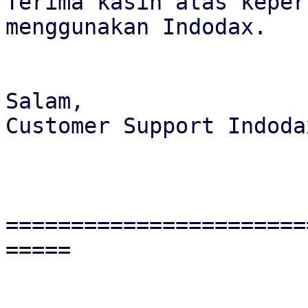
Terima kasih atas keper
menggunakan Indodax.

Salam,

Customer Support Indodax
=======================
=====
