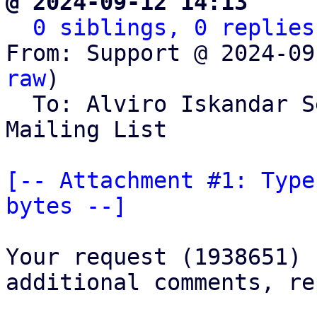
@ 2024-09-12 14:13     
0 siblings, 0 replies
From: Support @ 2024-09
raw
)

  To: Alviro Iskandar 
Mailing List

[-- Attachment #1: Type
bytes --]
Your request (1938651) 
additional comments, re