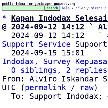
public inbox for gwml@vger.gnuweeb.org
help
 / 
color
 / 
mirror
 /
*
Kapan Indodax Selesai
@ 2024-09-12 14:12 ` Al

  2024-09-12 14:12   ` 
Support Service
 Support

  2024-09-15 15:01   ` 
Indodax, Survey Kepuasa
0 siblings, 2 replies
From: Alviro Iskandar S
UTC (
permalink
 / 
raw
)

  To: Support Indodax; 